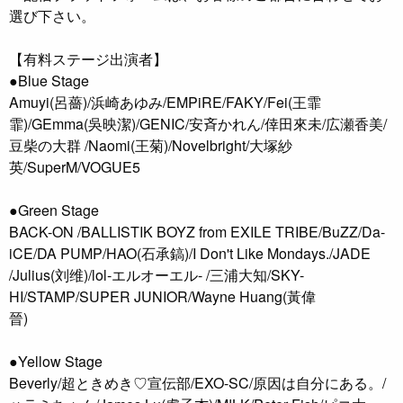
選び下さい。
【有料ステージ出演者】
●Blue Stage
Amuyi(呂薔)/浜崎あゆみ/EMPiRE/FAKY/Fei(王霏
霏)/GEmma(吳映潔)/GENIC/安斉かれん/倖田來未/広瀬香美/
豆柴の大群 /Naomi(王菊)/Novelbright/大塚紗
英/SuperM/VOGUE5
●Green Stage
BACK-ON /BALLISTIK BOYZ from EXILE TRIBE/BuZZ/Da-
iCE/DA PUMP/HAO(石承鎬)/I Don't Like Mondays./JADE
/Julius(刘维)/lol-エルオーエル- /三浦大知/SKY-
HI/STAMP/SUPER JUNIOR/Wayne Huang(黃偉
晉)
●Yellow Stage
Beverly/超ときめき♡宣伝部/EXO-SC/原因は自分にある。/