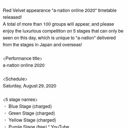
Red Velvet appearance "a-nation online 2020" timetable
released!
A total of more than 100 groups will appear, and please
enjoy the luxurious competition on 5 stages that can only be
seen on this day, which is unique to "a-nation" delivered
from the stages in Japan and overseas!
<Performance title>
a-nation online 2020
<Schedule>
Saturday, August 29, 2020
<5 stage names>
・ Blue Stage (charged)
・ Green Stage (charged)
・ Yellow Stage (charged)
・ Purple Stage (free) * YouTube