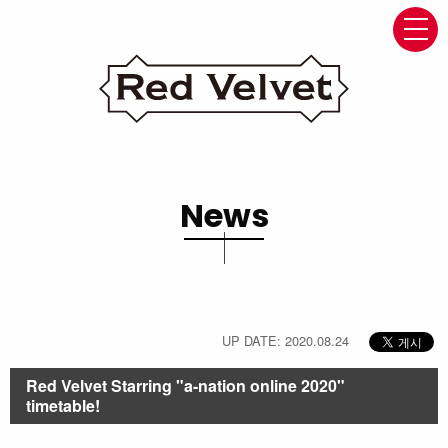
navi
News
UP DATE: 2020.08.24
Red Velvet Starring "a-nation online 2020"
timetable!